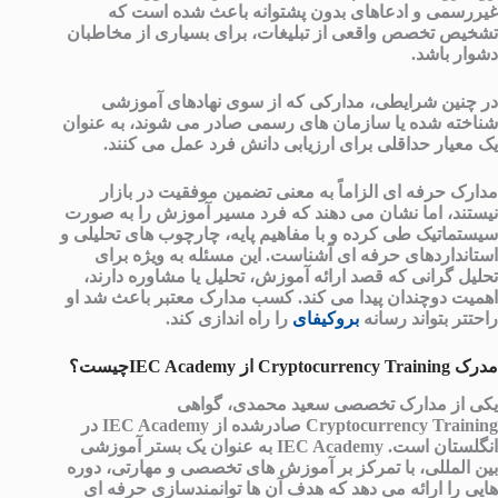
غیررسمی و ادعاهای بدون پشتوانه باعث شده است که
تشخیص تخصص واقعی از تبلیغات، برای بسیاری از مخاطبان
دشوار باشد.
در چنین شرایطی، مدارکی که از سوی نهادهای آموزشی
شناخته شده یا سازمان های رسمی صادر می شوند، به عنوان
یک معیار حداقلی برای ارزیابی دانش فرد عمل می کنند.
مدارک حرفه ای الزاماً به معنی تضمین موفقیت در بازار
نیستند، اما نشان می دهند که فرد مسیر آموزش را به صورت
سیستماتیک طی کرده و با مفاهیم پایه، چارچوب های تحلیلی و
استانداردهای حرفه ای آشناست. این مسئله به ویژه برای
تحلیل گرانی که قصد ارائه آموزش، تحلیل یا مشاوره دارند،
اهمیت دوچندان پیدا می کند. کسب مدارک معتبر باعث شد او
راحتتر بتواند رسانه
بروکیفای
را راه اندازی کند.
مدرک Cryptocurrency Training از IEC Academyچیست؟
یکی از مدارک تخصصی سعید محمدی، گواهی
Cryptocurrency Training
صادرشده از
IEC Academy
در
انگلستان است.
IEC Academy
به عنوان یک بستر آموزشی
بین المللی، با تمرکز بر آموزش های تخصصی و مهارتی، دوره
هایی را ارائه می دهد که هدف آن ها توانمندسازی حرفه ای