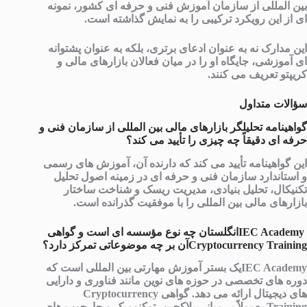
بین المللی از سازمان آموزش فنی و حرفه ای کشور، نمونه
ای از این رویکرد ترکیبی را به نمایش گذاشته است.
این مدارک نه به عنوان ادعای برتری، بلکه به عنوان پشتوانه
ای آموزشی، جایگاه او را در میان فعالان بازارهای مالی و
کریپتو تعریف می کنند.
سؤالات متداول
گواهینامه تحلیلگر بازارهای مالی بین المللی از سازمان فنی و
حرفه ای دقیقاً چه چیزی را تأیید می کند؟
این گواهینامه تأیید می کند که دارنده آن، آموزش های رسمی
و استاندارد سازمان فنی و حرفه ای در زمینه اصول تحلیل
تکنیکال، تحلیل بنیادی، مدیریت ریسک و شناخت ساختار
بازارهای مالی بین المللی را با موفقیت گذرانده است.
IEC Academyانگلستان چه نوع مؤسسه ای است و گواهی
Cryptocurrency Trainingآن بر چه موضوعاتی تمرکز دارد؟
IEC Academyیک بستر آموزش مهارتی بین المللی است که
دوره های تخصصی در حوزه های نوین مانند فناوری و دارایی
های دیجیتال ارائه می دهد. گواهی Cryptocurrency
Trainingمعمولاً بر مبانی بلاکچین، توکنومیک و چارچوب های