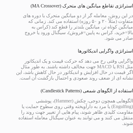
استراتژی تقاطع میانگین های متحرک (MA Crossover)
در این روش، معامله گر از دو میانگین متحرک با دوره های
متفاوت (مثلاً ۲۰ و ۵۰ روزه) استفاده می کند. زمانی که
میانگین کوتاه تر، میانگین بلندتر را قطع کند (کراس به
بالا=خرید، کراس به پایین=فروش)، سیگنال ورود یا خروج
صادر می شود.
استراتژی واگرایی اندیکاتورها
واگرایی وقتی رخ می دهد که حرکت قیمت و یک اندیکاتور
مثل RSI یا MACD جهت مخالف داشته باشند. به طور مثال
اگر قیمت در حال افزایش و اندیکاتور در حال کاهش باشد، این
نشانه ای از ضعف روند صعودی و احتمال بازگشت آن است.
استفاده از الگوهای شمعی (Candlestick Patterns)
الگوهایی همچون دوجی، چکش (Hammer)، پوششی
(Engulfing) یا مرد به دارآویخته وقتی روی سطوح حمایت یا
مقاومت کلیدی ظاهر شوند، پیام هایی از تغییر جهت روند را
منتقل می کنند و می توانند به عنوان سیگنال معامله استفاده
شوند.