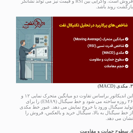
فروش است. واگرایی بین RSI و قیمت نیز می تواند نشانگر
بازگشت روند باشد.
۳. مکدی (MACD)
این اندیکاتور براساس تفاوت دو میانگین متحرک نمایی ۱۲ و
۲۶ روزه ساخته می شود و خط سیگنال (EMA۹) را برای
تولید سیگنال ورود یا خروج نمایش می دهد. عبور خط مکدی
از خط سیگنال به بالا، سیگنال خرید و بالعکس، فروش را
نشان می دهد.
4. سطوح حمایت و مقاومت