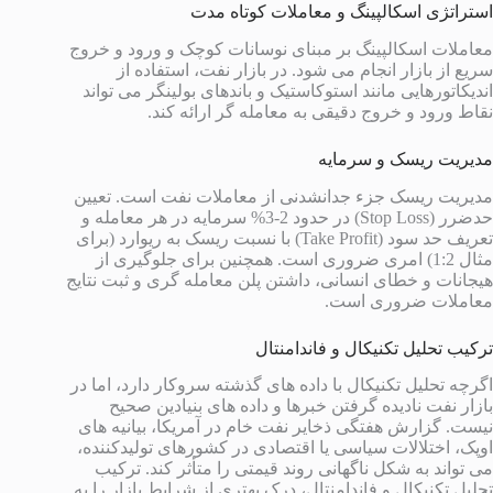
استراتژی اسکالپینگ و معاملات کوتاه مدت
معاملات اسکالپینگ بر مبنای نوسانات کوچک و ورود و خروج
سریع از بازار انجام می شود. در بازار نفت، استفاده از
اندیکاتورهایی مانند استوکاستیک و باندهای بولینگر می تواند
نقاط ورود و خروج دقیقی به معامله گر ارائه کند.
مدیریت ریسک و سرمایه
مدیریت ریسک جزء جدانشدنی از معاملات نفت است. تعیین
حدضرر (Stop Loss) در حدود 2-3% سرمایه در هر معامله و
تعریف حد سود (Take Profit) با نسبت ریسک به ریوارد (برای
مثال 1:2) امری ضروری است. همچنین برای جلوگیری از
هیجانات و خطای انسانی، داشتن پلن معامله گری و ثبت نتایج
معاملات ضروری است.
ترکیب تحلیل تکنیکال و فاندامنتال
اگرچه تحلیل تکنیکال با داده های گذشته سروکار دارد، اما در
بازار نفت نادیده گرفتن خبرها و داده های بنیادین صحیح
نیست. گزارش هفتگی ذخایر نفت خام در آمریکا، بیانیه های
اوپک، اختلالات سیاسی یا اقتصادی در کشورهای تولیدکننده،
می تواند به شکل ناگهانی روند قیمتی را متأثر کند. ترکیب
تحلیل تکنیکال و فاندامنتال، درک بهتری از شرایط بازار را به