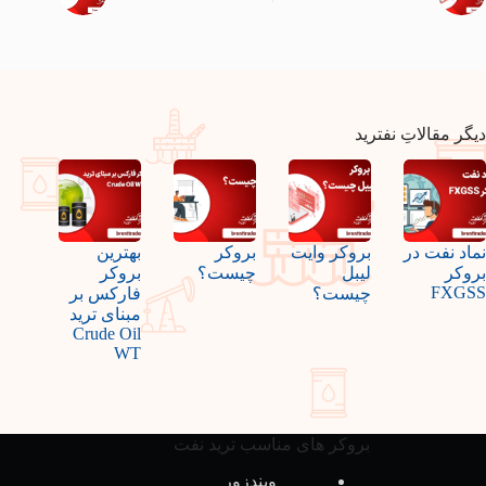
دیگر مقالاتِ نفترید
نماد نفت در
بروکر وایت
بروکر
بهترین
بروکر
لیبل
چیست؟
بروکر
FXGSS
چیست؟
فارکس بر
مبنای ترید
Crude Oil
WT
بروکر های مناسب ترید نفت
ویندزور