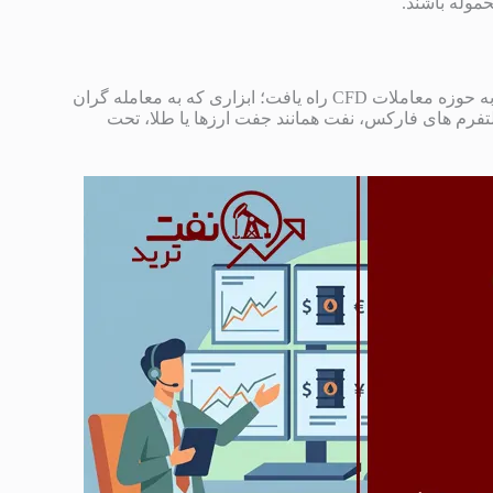
حموله باشند.
با ظهور بازارهای دیجیتال و فارکس (Foreign Exchange)، نفت خام نیز به حوزه معاملات CFD راه یافت؛ ابزاری که به معامله گران
تفرم های فارکس، نفت همانند جفت ارزها یا طلا، تحت