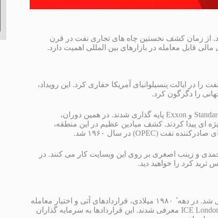
رود. از زمان کشف نخستین چاه های تجاری نفت در قرن
 مالی قابل معامله در بازارهای بین المللی اهمیت دارد.
Edwin Drake) نخستین چاه تجاری نفت را در ایالت پنسیلوانیای آمریکا حفاری کرد. این رویداد،
نی را دگرگون کرد.
در اوایل قرن بیستم، شرکت های نفتی بزرگی همچون Standard Oil، Shell، BP و Exxon پایه گذاری شدند. در همین دوران،
یژه ای پیدا کردند. کشف میادین عظیم در این منطقه،
OPEC) در سال ۱۹۶۰ شد.
محمدی و زینب اصغری بر روی این وبسایت کار می کنند. در
ترید کرد را خواهید دید.
با گذر زمان، نفت از کالایی فیزیکی به ابزاری برای سرمایه گذاری تبدیل شد. در دهه ٔ ۱۹۸۰ میلادی، قراردادهای آتی و اختیار معامله
(Futures & Options) برای نفت در بورس های کالایی نظیر NYMEX و ICE London معرفی شدند. این قراردادها به سرمایه گذاران