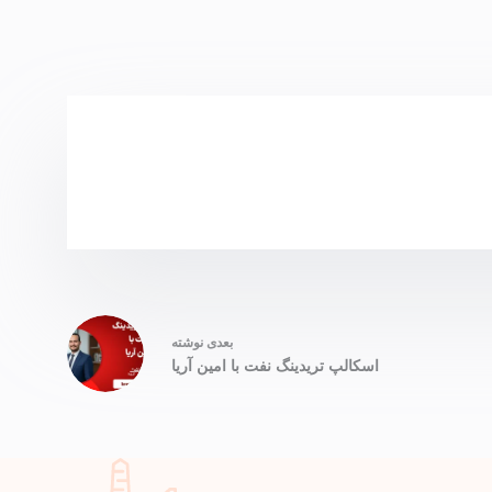
بعدی
نوشته
اسکالپ تریدینگ نفت با امین آریا