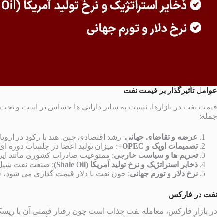
عوامل
تأثیرگذار
بر
قیمت
نفت
قیمت نفت در بازارها، نسبت به سایر دارایی ها حساس تر است و تحت تأث
جمله:
عرضه و تقاضای جهانی
: رشد اقتصادی چین، هند یا رکود در اروپا م
تصمیمات اوپک و
OPEC
+
: میزان تولید اعضا در جلسات دوره ای
تحریم ها و سیاست خارجی
: ممنوعیت صادرات کشوری مانند ایرا
ذخایر استراتژیک و نرخ تولید آمریکا (
Shale Oil
)
: صنعت نفت شیل ا
نرخ دلار و تورم جهانی
: چون نفت با دلار قیمت گذاری می شود، قد
نفت
در
فارکس
در بازار فارکس، معامله نفت جذاب است چون رفتار قیمتی آن با ریسک و