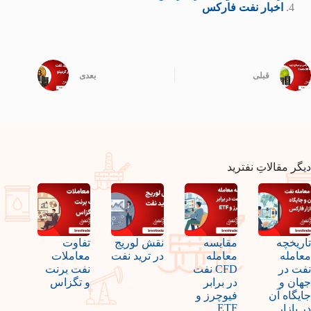
اخبار نفت فارکس
قبلی
بعدی
دیگر مقالاتِ نفترید
تاریخچه
مقایسه
نقش لوریج
تفاوت
معامله
معامله
در ترید نفت
معاملات
نفت در
CFD نفت
نفت برنت
جهان و
در برابر
و تگزاس
جایگاه آن
فیوچرز و
ETF
در بازار