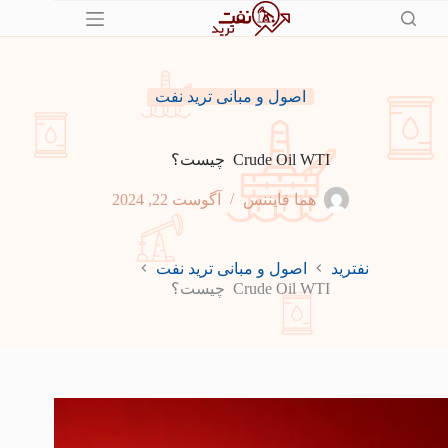
رش
ه
حتوا
اصول و مبانی ترید نفت
Crude Oil WTI چیست؟
هما فایننس
آگوست 22, 2024
نفترید
اصول و مبانی ترید نفت
Crude Oil WTI چیست؟