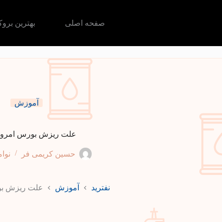
رش
ه
حتوا
صفحه اصلی
بهترین برو
آموزش
علت ریزش بورس امروز
حسین کریمی فر
نوامبر 0
نفترید
آموزش
علت ریزش بو