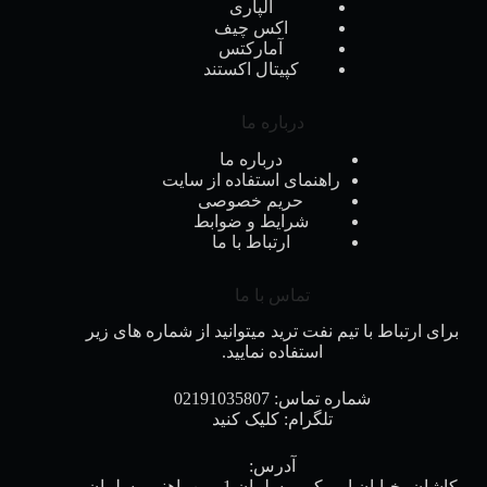
آلپاری
اکس چیف
آمارکتس
کپیتال اکستند
درباره ما
درباره ما
راهنمای استفاده از سایت
حریم خصوصی
شرایط و ضوابط
ارتباط با ما
تماس با ما
برای ارتباط با تیم نفت ترید میتوانید از شماره های زیر
استفاده نمایید.
شماره تماس:
02191035807
تلگرام:
کلیک کنید
آدرس:
کاشان، خیابان امیرکبیر، سلمان 1، بین باهنر و سلمان